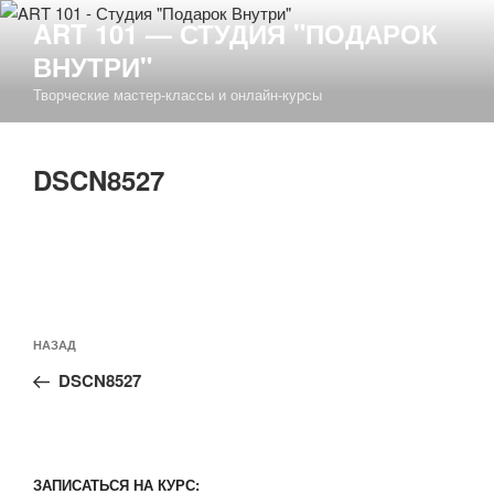
Перейти
ART 101 — СТУДИЯ "ПОДАРОК
к
ВНУТРИ"
содержимому
Творческие мастер-классы и онлайн-курсы
DSCN8527
Навигация
Предыдущая
НАЗАД
по
запись:
записям
DSCN8527
ЗАПИСАТЬСЯ НА КУРС: