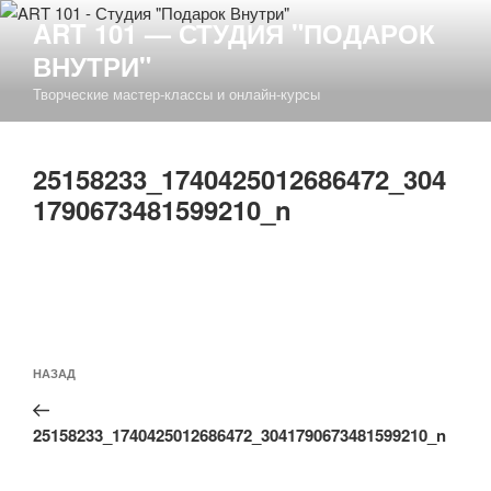
Перейти
ART 101 — СТУДИЯ "ПОДАРОК
к
ВНУТРИ"
содержимому
Творческие мастер-классы и онлайн-курсы
25158233_1740425012686472_304
1790673481599210_n
Навигация
Предыдущая
НАЗАД
по
запись:
записям
25158233_1740425012686472_3041790673481599210_n